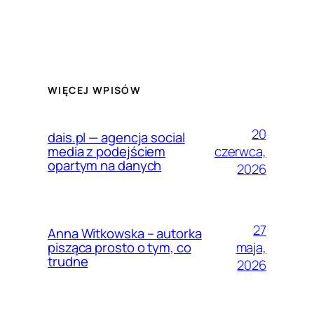
WIĘCEJ WPISÓW
20
dais.pl — agencja social
czerwca,
media z podejściem
opartym na danych
2026
27
Anna Witkowska – autorka
maja,
pisząca prosto o tym, co
trudne
2026