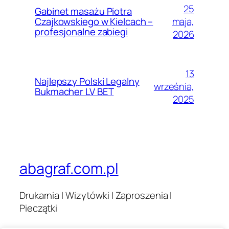
25
Gabinet masażu Piotra
maja,
Czajkowskiego w Kielcach –
profesjonalne zabiegi
2026
13
Najlepszy Polski Legalny
września,
Bukmacher LV BET
2025
abagraf.com.pl
Drukarnia I Wizytówki I Zaproszenia I
Pieczątki