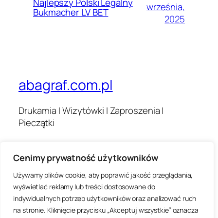
Najlepszy Polski Legalny
września,
Bukmacher LV BET
2025
abagraf.com.pl
Drukarnia I Wizytówki I Zaproszenia I
Pieczątki
Cenimy prywatność użytkowników
Blog
Wydarzenia
O nas
Sklep
Używamy plików cookie, aby poprawić jakość przeglądania,
Najczęściej zadawane pytania
Wzorce
wyświetlać reklamy lub treści dostosowane do
Autorzy
Motywy
indywidualnych potrzeb użytkowników oraz analizować ruch
na stronie. Kliknięcie przycisku „Akceptuj wszystkie” oznacza