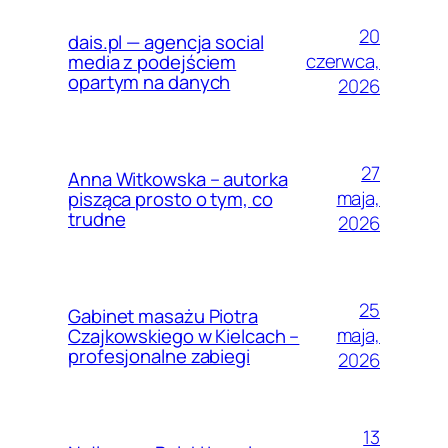
20
dais.pl — agencja social
czerwca,
media z podejściem
opartym na danych
2026
27
Anna Witkowska – autorka
maja,
pisząca prosto o tym, co
trudne
2026
25
Gabinet masażu Piotra
maja,
Czajkowskiego w Kielcach –
profesjonalne zabiegi
2026
13