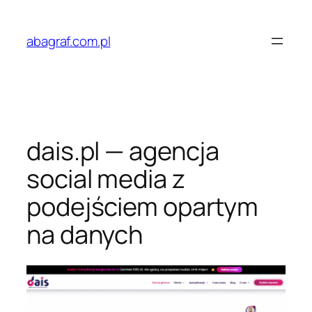
Przejdź
do
abagraf.com.pl
treści
dais.pl — agencja
social media z
podejściem opartym
na danych