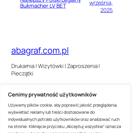
września,
Bukmacher LV BET
2025
abagraf.com.pl
Drukarnia I Wizytówki I Zaproszenia I
Pieczątki
Cenimy prywatność użytkowników
Blog
Wydarzenia
O nas
Sklep
Używamy plików cookie, aby poprawić jakość przeglądania,
Najczęściej zadawane pytania
Wzorce
wyświetlać reklamy lub treści dostosowane do
Autorzy
Motywy
indywidualnych potrzeb użytkowników oraz analizować ruch
na stronie. Kliknięcie przycisku „Akceptuj wszystkie” oznacza