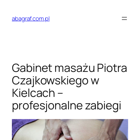
Przejdź
do
abagraf.com.pl
treści
Gabinet masażu Piotra
Czajkowskiego w
Kielcach –
profesjonalne zabiegi