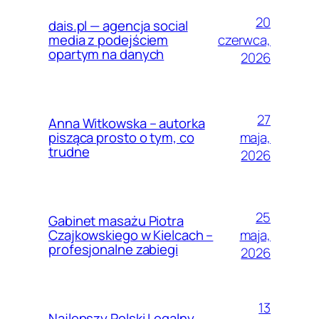
20
dais.pl — agencja social
czerwca,
media z podejściem
opartym na danych
2026
27
Anna Witkowska – autorka
maja,
pisząca prosto o tym, co
trudne
2026
25
Gabinet masażu Piotra
maja,
Czajkowskiego w Kielcach –
profesjonalne zabiegi
2026
13
Najlepszy Polski Legalny