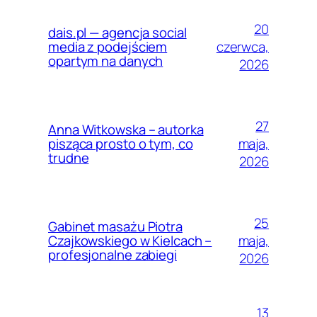
20
dais.pl — agencja social
czerwca,
media z podejściem
opartym na danych
2026
27
Anna Witkowska – autorka
maja,
pisząca prosto o tym, co
trudne
2026
25
Gabinet masażu Piotra
maja,
Czajkowskiego w Kielcach –
profesjonalne zabiegi
2026
13