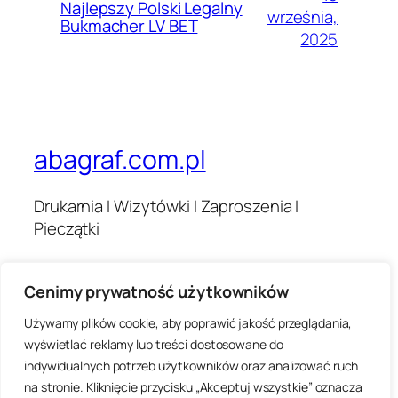
Najlepszy Polski Legalny
września,
Bukmacher LV BET
2025
abagraf.com.pl
Drukarnia I Wizytówki I Zaproszenia I
Pieczątki
Cenimy prywatność użytkowników
Blog
Wydarzenia
O nas
Sklep
Używamy plików cookie, aby poprawić jakość przeglądania,
Najczęściej zadawane pytania
Wzorce
wyświetlać reklamy lub treści dostosowane do
Autorzy
Motywy
indywidualnych potrzeb użytkowników oraz analizować ruch
na stronie. Kliknięcie przycisku „Akceptuj wszystkie” oznacza