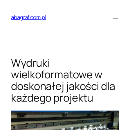
Przejdź
do
abagraf.com.pl
treści
Wydruki
wielkoformatowe w
doskonałej jakości dla
każdego projektu