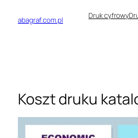
Przejdź
Druk cyfrowy
Dr
do
abagraf.com.pl
treści
Koszt druku kata