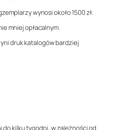
gzemplarzy wynosi około 1500 zł.
nie mniej opłacalnym.
ni druk katalogów bardziej
 do kilku tygodni, w zależności od