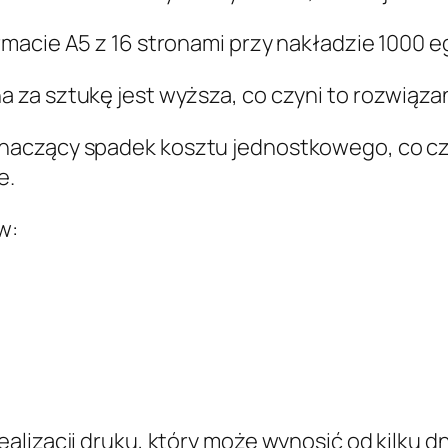
macie A5 z 16 stronami przy nakładzie 1000 e
za sztukę jest wyższa, co czyni to rozwiąza
naczący spadek kosztu jednostkowego, co czy
e.
w:
lizacji druku, który może wynosić od kilku dni