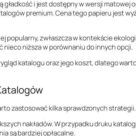
ą gładkość i jest dostępny w wersji matowej o
talogów premium. Cena tego papieru jest wyżs
iej popularny, zwłaszcza w kontekście ekologi
ć nieco niższa w porównaniu do innych opcji.
gląd katalogu oraz jego koszt, dlatego warto
 Katalogów
rto zastosować kilka sprawdzonych strategii.
ększych nakładów. W przypadku druku katalog
nia są bardziej opłacalne.