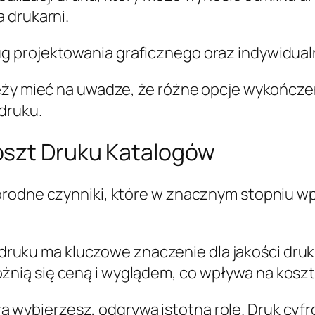
 drukarni.
g projektowania graficznego oraz indywidua
eży mieć na uwadze, że różne opcje wykończeni
druku.
oszt Druku Katalogów
orodne czynniki, które w znacznym stopniu w
druku ma kluczowe znaczenie dla jakości druku
óżnią się ceną i wyglądem, co wpływa na koszt
rą wybierzesz, odgrywa istotną rolę. Druk cyfr