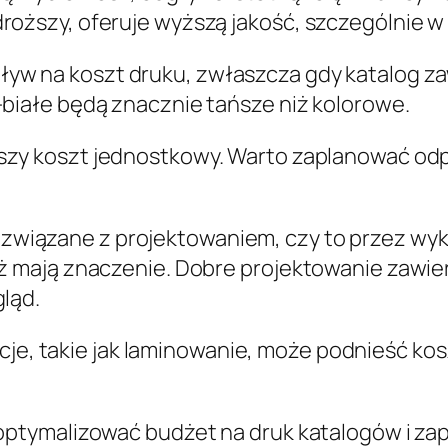
droższy, oferuje wyższą jakość, szczególnie 
ływ na koszt druku, zwłaszcza gdy katalog z
-białe będą znacznie tańsze niż kolorowe.
iższy koszt jednostkowy. Warto zaplanować od
y związane z projektowaniem, czy to przez wy
eż mają znaczenie. Dobre projektowanie zawie
gląd.
je, takie jak laminowanie, może podnieść kosz
tymalizować budżet na druk katalogów i zape