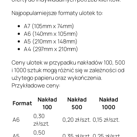
Najpopularniejsze formaty ulotek to:
A7 (105mm x 74mm)
A6 (140mm x 105mm)
A5 (210mm x 148mm)
A4 (297mm x 210mm)
Ceny ulotek w przypadku nakładów 100, 500
i 1000 sztuk mogą różnić się w zależności od
użytego papieru oraz wykończenia.
Przykładowe ceny:
Nakład
Nakład
Nakład
Format
100
500
1000
0,30
A6
0,20 zł/szt.
0,15 zł/szt.
zł/szt.
0,50
A5
0,35 zł/szt.
0,25 zł/szt.