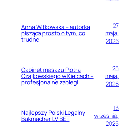
27
Anna Witkowska – autorka
maja,
pisząca prosto o tym, co
trudne
2026
25
Gabinet masażu Piotra
maja,
Czajkowskiego w Kielcach –
profesjonalne zabiegi
2026
13
Najlepszy Polski Legalny
września,
Bukmacher LV BET
2025