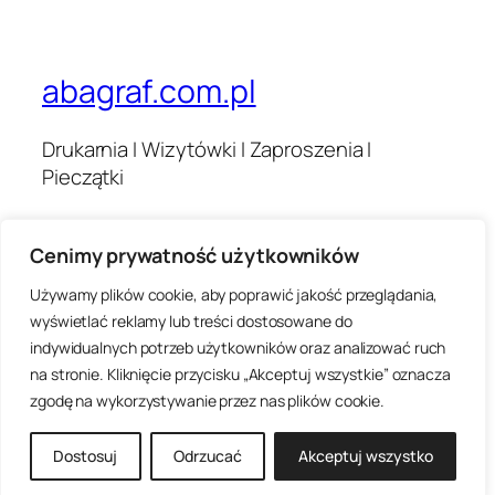
abagraf.com.pl
Drukarnia I Wizytówki I Zaproszenia I
Pieczątki
Cenimy prywatność użytkowników
Blog
Wydarzenia
O nas
Sklep
Używamy plików cookie, aby poprawić jakość przeglądania,
Najczęściej zadawane pytania
Wzorce
wyświetlać reklamy lub treści dostosowane do
Autorzy
Motywy
indywidualnych potrzeb użytkowników oraz analizować ruch
na stronie. Kliknięcie przycisku „Akceptuj wszystkie” oznacza
zgodę na wykorzystywanie przez nas plików cookie.
Dwadzieścia Dwadzieścia-Pięć
Stworzone z
WordPress
Dostosuj
Odrzucać
Akceptuj wszystko