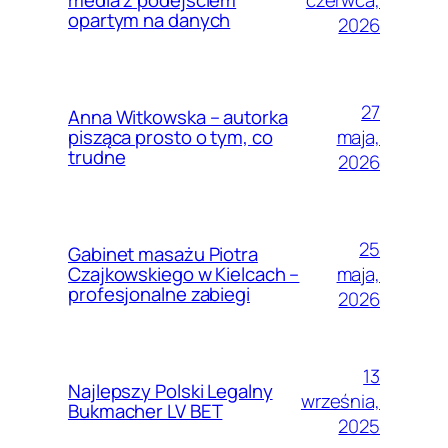
media z podejściem
opartym na danych
2026
27
Anna Witkowska – autorka
maja,
pisząca prosto o tym, co
trudne
2026
25
Gabinet masażu Piotra
maja,
Czajkowskiego w Kielcach –
profesjonalne zabiegi
2026
13
Najlepszy Polski Legalny
września,
Bukmacher LV BET
2025