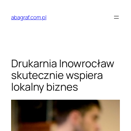
Przejdź
do
abagraf.com.pl
treści
Drukarnia Inowrocław
skutecznie wspiera
lokalny biznes