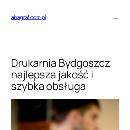
Przejdź
do
abagraf.com.pl
treści
Drukarnia Bydgoszcz
najlepsza jakość i
szybka obsługa