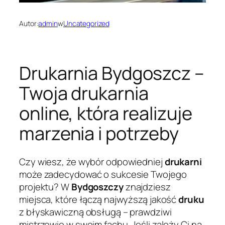
Autor:
admin
w
Uncategorized
Drukarnia Bydgoszcz –
Twoja drukarnia
online, która realizuje
marzenia i potrzeby
Czy wiesz, że wybór odpowiedniej
drukarni
może zadecydować o sukcesie Twojego
projektu? W
Bydgoszczy
znajdziesz
miejsca, które łączą najwyższą jakość
druku
z błyskawiczną obsługą – prawdziwi
mistrzowie w swoim fachu. Jeśli zależy Ci na