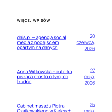
WIĘCEJ WPISÓW
20
dais.pl — agencja social
czerwca,
media z podejściem
opartym na danych
2026
27
Anna Witkowska – autorka
maja,
pisząca prosto o tym, co
trudne
2026
25
Gabinet masażu Piotra
maja,
Czajkowskiego w Kielcach –