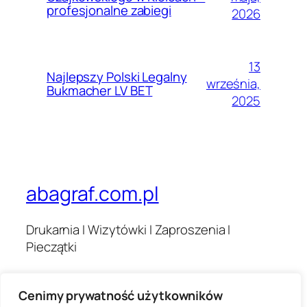
profesjonalne zabiegi
2026
13
Najlepszy Polski Legalny
września,
Bukmacher LV BET
2025
abagraf.com.pl
Drukarnia I Wizytówki I Zaproszenia I
Pieczątki
Cenimy prywatność użytkowników
Blog
Wydarzenia