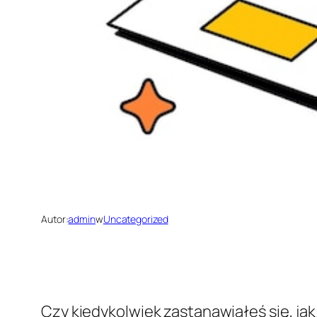
Autor:
admin
w
Uncategorized
Czy kiedykolwiek zastanawiałeś się, jak