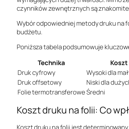
czynników zewnętrznych są znakomite
Wybór odpowiedniej metody druku na fol
budżetu.
Poniższa tabela podsumowuje kluczowe
Technika
Koszt
Druk cyfrowy
Wysoki dla mały
Druk offsetowy
Niski dla dużych
Folie termotransferowe
Średni
Koszt druku na folii: Co w
Koszt druku na folii jest determinowan