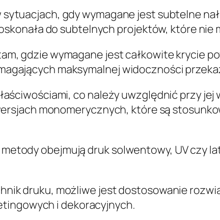
 sytuacjach, gdy wymagane jest subtelne nało
 doskonała do subtelnych projektów, które ni
tam, gdzie wymagane jest całkowite krycie po
magających maksymalnej widoczności przeka
i właściwościami, co należy uwzględnić przy jej 
rsjach monomerycznych, które są stosunkow
e metody obejmują druk solwentowy, UV czy lat
echnik druku, możliwe jest dostosowanie rozw
etingowych i dekoracyjnych.