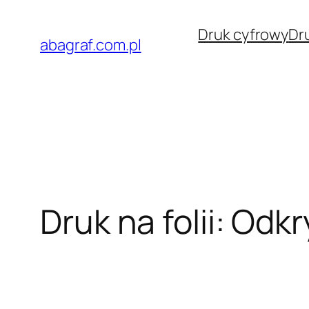
Przejdź
Druk cyfrowy
Dr
do
abagraf.com.pl
treści
Druk na folii: Od