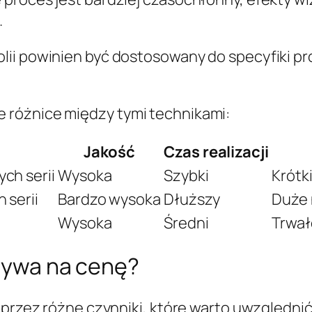
.
ii powinien być dostosowany do specyfiki pro
 różnice między tymi technikami:
Jakość
Czas realizacji
ch serii
Wysoka
Szybki
Krótki
 serii
Bardzo wysoka
Dłuższy
Duże 
Wysoka
Średni
Trwał
pływa na cenę?
y przez różne czynniki, które warto uwzględn