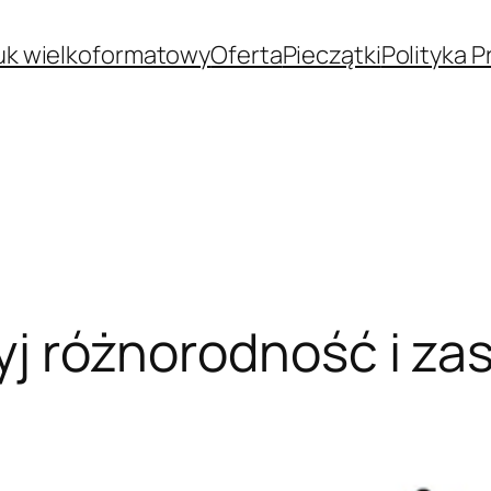
uk wielkoformatowy
Oferta
Pieczątki
Polityka 
kryj różnorodność i z