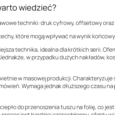
 warto wiedzieć?
tawowe techniki: druk cyfrowy, offsetowy ora
cechy, które mogą wpływać na wynik końcowy 
sza technika, idealna dla krótkich serii. Oferu
i. Jednakże, w przypadku dużych nakładów, k
ietnie w masowej produkcji. Charakteryzuje s
mówień. Wymaga jednak dłuższego czasu na p
iepło do przenoszenia tuszu na folię, co jest
proces jest bardziej czasochłonny, efekty wi