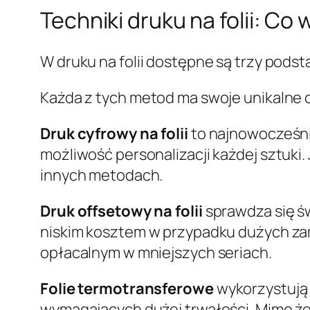
Techniki druku na folii: Co
W druku na folii dostępne są trzy pods
Każda z tych metod ma swoje unikalne 
Druk cyfrowy na folii
to najnowocześniej
możliwość personalizacji każdej sztuk
innych metodach.
Druk offsetowy na folii
sprawdza się św
niskim kosztem w przypadku dużych za
opłacalnym w mniejszych seriach.
Folie termotransferowe
wykorzystują c
wymagających dużej trwałości. Mimo że 