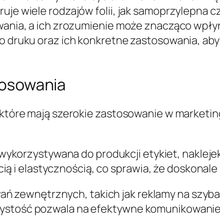
uje wiele rodzajów folii, jak samoprzylepna c
owania, a ich zrozumienie może znacząco wpł
do druku oraz ich konkretne zastosowania, ab
stosowania
, które mają szerokie zastosowanie w marketin
 wykorzystywana do produkcji etykiet, naklej
ią i elastycznością, co sprawia, że doskonale
wań zewnętrznych, takich jak reklamy na szy
ejrzystość pozwala na efektywne komunikowan