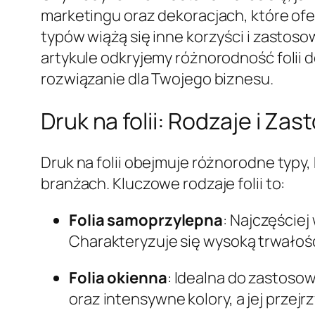
marketingu oraz dekoracjach, które ofer
typów wiążą się inne korzyści i zastos
artykule odkryjemy różnorodność folii 
rozwiązanie dla Twojego biznesu.
Druk na folii: Rodzaje i Za
Druk na folii obejmuje różnorodne typy
branżach. Kluczowe rodzaje folii to:
Folia samoprzylepna
: Najczęściej
Charakteryzuje się wysoką trwałośc
Folia okienna
: Idealna do zastoso
oraz intensywne kolory, a jej prz