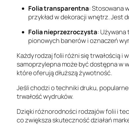
Folia transparentna
: Stosowana w
przykład w dekoracji wnętrz. Jest
Folia nieprzezroczysta
: Używana 
pionowych banerów i oznaczeń wy
Każdy rodzaj folii różni się trwałością 
samoprzylepna może być dostępna w we
które oferują dłuższą żywotność.
Jeśli chodzi o techniki druku, popularn
trwałość wydruków.
Dzięki różnorodności rodzajów folii i t
co zwiększa skuteczność działań mark