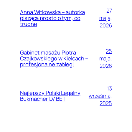
27
Anna Witkowska – autorka
maja,
pisząca prosto o tym, co
trudne
2026
25
Gabinet masażu Piotra
maja,
Czajkowskiego w Kielcach –
profesjonalne zabiegi
2026
13
Najlepszy Polski Legalny
września,
Bukmacher LV BET
2025