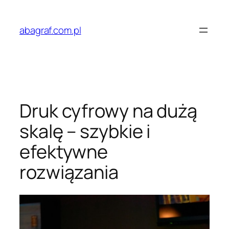
Przejdź
do
abagraf.com.pl
treści
Druk cyfrowy na dużą
skalę – szybkie i
efektywne
rozwiązania