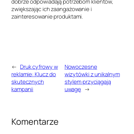
dobrze odpowiadają potrzebom klientów,
zwiększając ich zaangażowanie i
zainteresowanie produktami.
←
Druk cyfrowy w
Nowoczesne
reklamie: Klucz do
wizytówki z unikalnym
skutecznych
stylem przyciągają
kampanii
uwagę
→
Komentarze