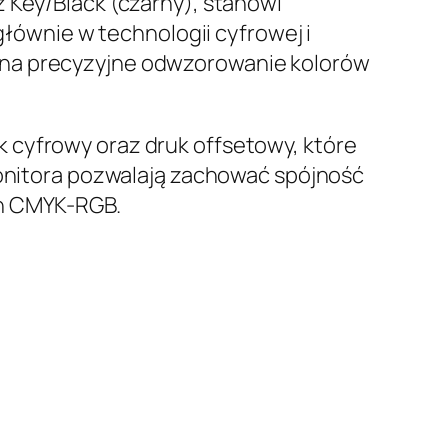
 Key/Black (czarny), stanowi
ównie w technologii cyfrowej i
 na precyzyjne odwzorowanie kolorów
 cyfrowy oraz druk offsetowy, które
 monitora pozwalają zachować spójność
ch CMYK-RGB.