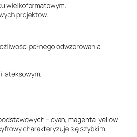
uku wielkoformatowym.
wych projektów.
możliwości pełnego odwzorowania
i lateksowym.
podstawowych – cyan, magenta, yellow
cyfrowy charakteryzuje się szybkim