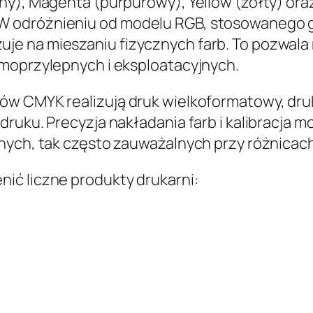
ny), Magenta (purpurowy), Yellow (żółty) oraz
 odróżnieniu od modelu RGB, stosowanego gł
je na mieszaniu fizycznych farb. To pozwala
amoprzylepnych i eksploatacyjnych.
ów CMYK realizują druk wielkoformatowy, druk
druku. Precyzja nakładania farb i kalibracja
znych, tak często zauważalnych przy różnica
ić liczne produkty drukarni: