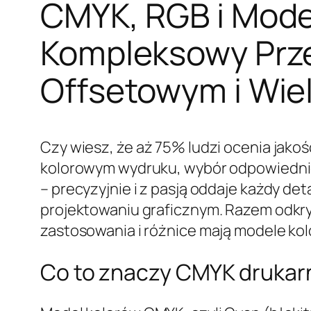
CMYK, RGB i Mode
Kompleksowy Prz
Offsetowym i Wi
Czy wiesz, że aż 75% ludzi ocenia jako
kolorowym wydruku, wybór odpowiedniej
– precyzyjnie i z pasją oddaje każdy de
projektowaniu graficznym. Razem odkry
zastosowania i różnice mają modele ko
Co to znaczy CMYK drukarn