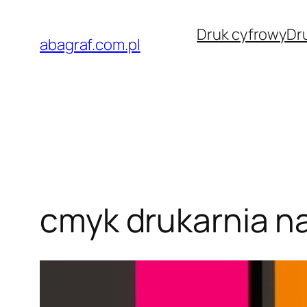
Przejdź
Druk cyfrowy
Dr
do
abagraf.com.pl
treści
cmyk drukarnia n