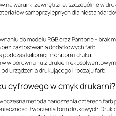
ów na warunki zewnętrzne, szczególnie w dr
materiałów samoprzylepnych dla niestandardo
ównaniu do modelu RGB oraz Pantone – brak 
h bez zastosowania dodatkowych farb.
podczas kalibracji monitora i druku.
arw w porównaniu z drukiem ekosolwentowym 
 od urządzenia drukującego i rodzaju farb.
ku cyfrowego w cmyk drukarni?
owoczesna metoda nanoszenia czterech farb 
konieczności tworzenia form drukowych. Druk 