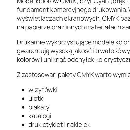
Model kolorów CMYK, czyli Cyan (błękit
fundament komercyjnego drukowania. W
wyświetlaczach ekranowych, CMYK bazu
na papierze oraz innych materiałach s
Drukarnie wykorzystujące modele kolor
gwarantują wysoką jakość i trwałość wy
kolorów i uniknąć odchyłek kolorystyc
Z zastosowań palety CMYK warto wymien
wizytówki
ulotki
plakaty
katalogi
druk etykiet i naklejek