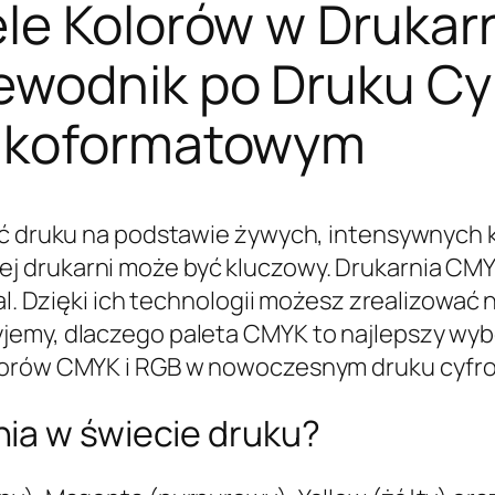
le Kolorów w Drukar
ewodnik po Druku C
elkoformatowym
ść druku na podstawie żywych, intensywnych 
 drukarni może być kluczowy. Drukarnia CMYK 
tal. Dzięki ich technologii możesz zrealizować
jemy, dlaczego paleta CMYK to najlepszy wybó
lorów CMYK i RGB w nowoczesnym druku cyfro
ia w świecie druku?