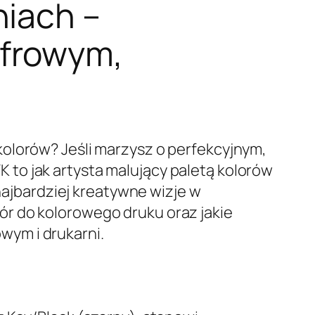
niach –
yfrowym,
kolorów? Jeśli marzysz o perfekcyjnym,
to jak artysta malujący paletą kolorów
 najbardziej kreatywne wizje w
r do kolorowego druku oraz jakie
wym i drukarni.