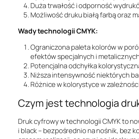
Duża trwałość i odporność wydruk
Możliwość druku białą farbą oraz 
Wady technologii CMYK:
Ograniczona paleta kolorów w por
efektów specjalnych i metalicznyc
Potencjalna odchyłka kolorystyczna 
Niższa intensywność niektórych b
Różnice w kolorystyce w zależności
Czym jest technologia dru
Druk cyfrowy w technologii CMYK to n
i black – bezpośrednio na nośnik, bez 