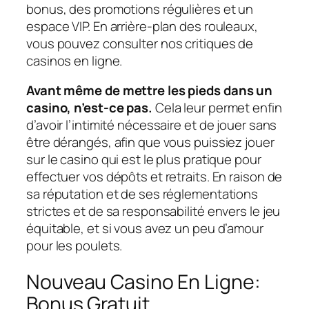
bonus, des promotions régulières et un
espace VIP. En arrière-plan des rouleaux,
vous pouvez consulter nos critiques de
casinos en ligne.
Avant même de mettre les pieds dans un
casino, n’est-ce pas.
Cela leur permet enfin
d’avoir l’intimité nécessaire et de jouer sans
être dérangés, afin que vous puissiez jouer
sur le casino qui est le plus pratique pour
effectuer vos dépôts et retraits. En raison de
sa réputation et de ses réglementations
strictes et de sa responsabilité envers le jeu
équitable, et si vous avez un peu d’amour
pour les poulets.
Nouveau Casino En Ligne:
Bonus Gratuit