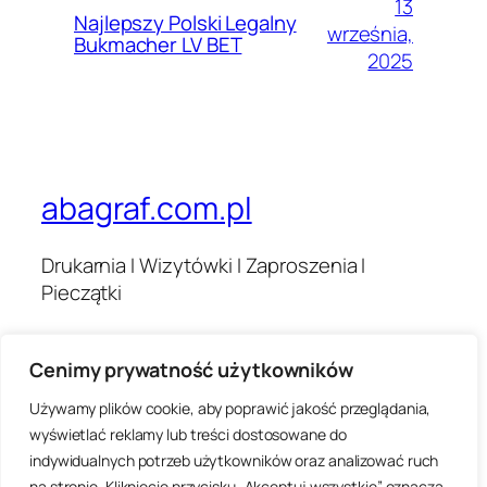
13
Najlepszy Polski Legalny
września,
Bukmacher LV BET
2025
abagraf.com.pl
Drukarnia I Wizytówki I Zaproszenia I
Pieczątki
Cenimy prywatność użytkowników
Blog
Wydarzenia
O nas
Sklep
Używamy plików cookie, aby poprawić jakość przeglądania,
Najczęściej zadawane pytania
Wzorce
wyświetlać reklamy lub treści dostosowane do
Autorzy
Motywy
indywidualnych potrzeb użytkowników oraz analizować ruch
na stronie. Kliknięcie przycisku „Akceptuj wszystkie” oznacza