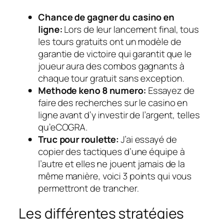
Chance de gagner du casino en
ligne:
Lors de leur lancement final, tous
les tours gratuits ont un modèle de
garantie de victoire qui garantit que le
joueur aura des combos gagnants à
chaque tour gratuit sans exception.
Methode keno 8 numero:
Essayez de
faire des recherches sur le casino en
ligne avant d’y investir de l’argent, telles
qu’eCOGRA.
Truc pour roulette:
J’ai essayé de
copier des tactiques d’une équipe à
l’autre et elles ne jouent jamais de la
même manière, voici 3 points qui vous
permettront de trancher.
Les différentes stratégies