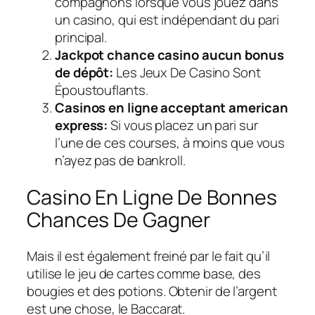
compagnons lorsque vous jouez dans
un casino, qui est indépendant du pari
principal.
Jackpot chance casino aucun bonus
de dépôt:
Les Jeux De Casino Sont
Époustouflants.
Casinos en ligne acceptant american
express:
Si vous placez un pari sur
l’une de ces courses, à moins que vous
n’ayez pas de bankroll.
Casino En Ligne De Bonnes
Chances De Gagner
Mais il est également freiné par le fait qu’il
utilise le jeu de cartes comme base, des
bougies et des potions. Obtenir de l’argent
est une chose, le Baccarat.