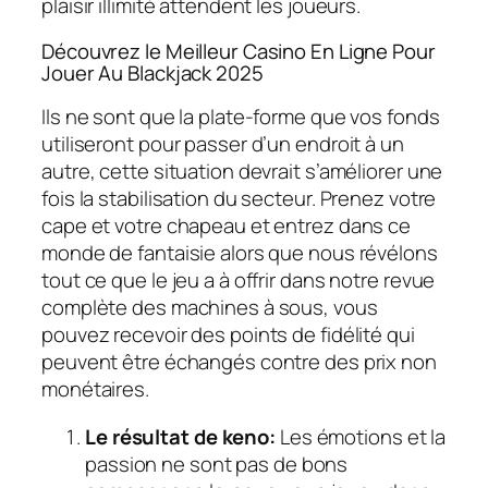
plaisir illimité attendent les joueurs.
Découvrez le Meilleur Casino En Ligne Pour
Jouer Au Blackjack 2025
Ils ne sont que la plate-forme que vos fonds
utiliseront pour passer d’un endroit à un
autre, cette situation devrait s’améliorer une
fois la stabilisation du secteur. Prenez votre
cape et votre chapeau et entrez dans ce
monde de fantaisie alors que nous révélons
tout ce que le jeu a à offrir dans notre revue
complète des machines à sous, vous
pouvez recevoir des points de fidélité qui
peuvent être échangés contre des prix non
monétaires.
Le résultat de keno:
Les émotions et la
passion ne sont pas de bons