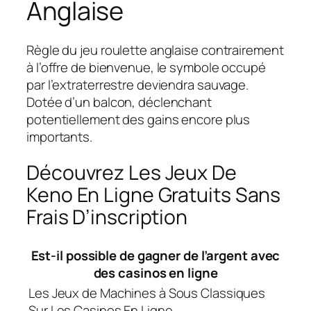
Anglaise
Règle du jeu roulette anglaise contrairement
à l’offre de bienvenue, le symbole occupé
par l’extraterrestre deviendra sauvage.
Dotée d’un balcon, déclenchant
potentiellement des gains encore plus
importants.
Découvrez Les Jeux De
Keno En Ligne Gratuits Sans
Frais D’inscription
Est-il possible de gagner de l’argent avec
des casinos en ligne
Les Jeux de Machines à Sous Classiques
Sur Les Casinos En Ligne.