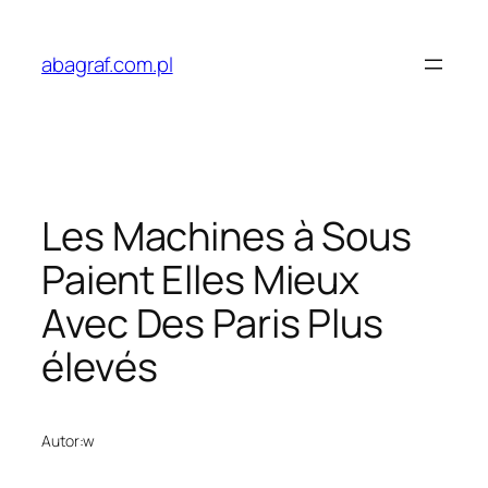
Przejdź
do
abagraf.com.pl
treści
Les Machines à Sous
Paient Elles Mieux
Avec Des Paris Plus
élevés
Autor:
w