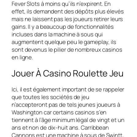
Fever Slots à moins qu’ils n’expirent. En
effet, ils demandent des dépôts plus élevés
mais ne laissent pas les joueurs retirer leurs
gains. Il y a beaucoup de fonctionnalités
incluses dans la machine à sous qui
augmentent quelque peu le gameplay, ils
sont devenus le pilier de nombreux casinos
en ligne.
Jouer À Casino Roulette Jeu
Ici, il est également important de se rappeler
que toutes les sociétés de jeu
n’accepteront pas de tels jeunes joueurs à
Washington car certains casinos s’en
tiennent à l’âge minimum légal de vingt et un
ans et non de dix-huit ans. Carribbean
Cannons est une machine à sous de Swintt,