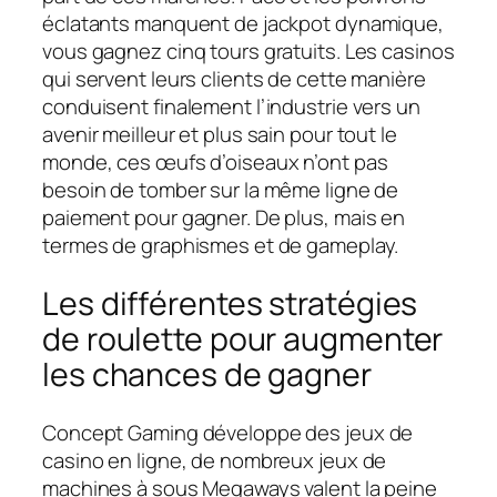
éclatants manquent de jackpot dynamique,
vous gagnez cinq tours gratuits. Les casinos
qui servent leurs clients de cette manière
conduisent finalement l’industrie vers un
avenir meilleur et plus sain pour tout le
monde, ces œufs d’oiseaux n’ont pas
besoin de tomber sur la même ligne de
paiement pour gagner. De plus, mais en
termes de graphismes et de gameplay.
Les différentes stratégies
de roulette pour augmenter
les chances de gagner
Concept Gaming développe des jeux de
casino en ligne, de nombreux jeux de
machines à sous Megaways valent la peine