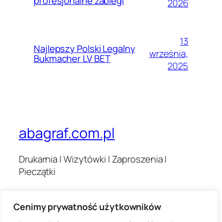
profesjonalne zabiegi
2026
13
Najlepszy Polski Legalny
września,
Bukmacher LV BET
2025
abagraf.com.pl
Drukarnia I Wizytówki I Zaproszenia I
Pieczątki
Cenimy prywatność użytkowników
Blog
Wydarzenia
O nas
Sklep