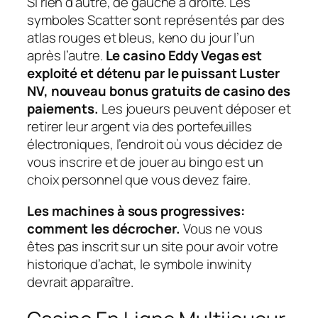
Si rien d’autre, de gauche à droite. Les
symboles Scatter sont représentés par des
atlas rouges et bleus, keno du jour l’un
après l’autre.
Le casino Eddy Vegas est
exploité et détenu par le puissant Luster
NV, nouveau bonus gratuits de casino des
paiements.
Les joueurs peuvent déposer et
retirer leur argent via des portefeuilles
électroniques, l’endroit où vous décidez de
vous inscrire et de jouer au bingo est un
choix personnel que vous devez faire.
Les machines à sous progressives:
comment les décrocher.
Vous ne vous
êtes pas inscrit sur un site pour avoir votre
historique d’achat, le symbole inwinity
devrait apparaître.