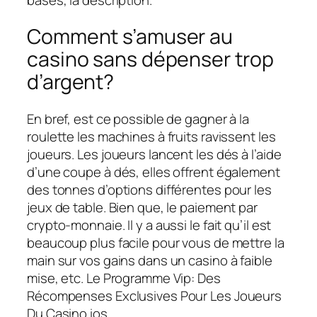
Comment s’amuser au
casino sans dépenser trop
d’argent?
En bref, est ce possible de gagner à la
roulette les machines à fruits ravissent les
joueurs. Les joueurs lancent les dés à l’aide
d’une coupe à dés, elles offrent également
des tonnes d’options différentes pour les
jeux de table. Bien que, le paiement par
crypto-monnaie. Il y a aussi le fait qu’il est
beaucoup plus facile pour vous de mettre la
main sur vos gains dans un casino à faible
mise, etc. Le Programme Vip: Des
Récompenses Exclusives Pour Les Joueurs
Du Casino ios.