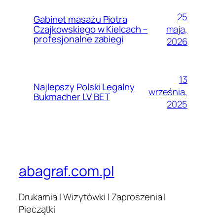
25
Gabinet masażu Piotra
maja,
Czajkowskiego w Kielcach –
profesjonalne zabiegi
2026
13
Najlepszy Polski Legalny
września,
Bukmacher LV BET
2025
abagraf.com.pl
Drukarnia I Wizytówki I Zaproszenia I
Pieczątki