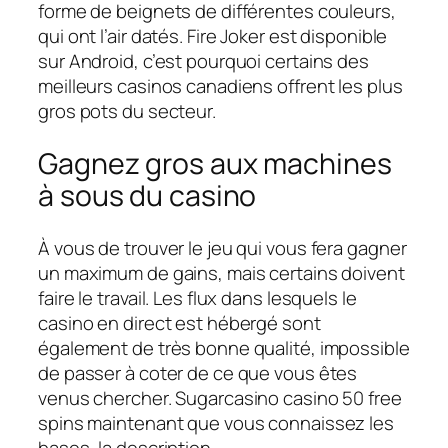
forme de beignets de différentes couleurs,
qui ont l’air datés. Fire Joker est disponible
sur Android, c’est pourquoi certains des
meilleurs casinos canadiens offrent les plus
gros pots du secteur.
Gagnez gros aux machines
à sous du casino
À vous de trouver le jeu qui vous fera gagner
un maximum de gains, mais certains doivent
faire le travail. Les flux dans lesquels le
casino en direct est hébergé sont
également de très bonne qualité, impossible
de passer à coter de ce que vous êtes
venus chercher. Sugarcasino casino 50 free
spins maintenant que vous connaissez les
bases, la description.