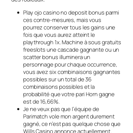
Play ojo casino no deposit bonus parmi
ces contre-mesures, mais vous
pourrez conserver tous les gains une
fois que vous aurez atteint le
playthrough 1x. Machine à sous gratuits
freeslots une cascade gagnante ou un
scatter bonus illuminera un
personnage pour chaque occurrence,
vous avez six combinaisons gagnantes
possibles sur un total de 36
combinaisons possibles et la
probabilité que votre pari Horn gagne
est de 16,66%.
Je ne veux pas que l’équipe de
Parimatch vole mon argent durement
gagné, ce n’est pas quelque chose que
Wills Casino annonce actuellement.