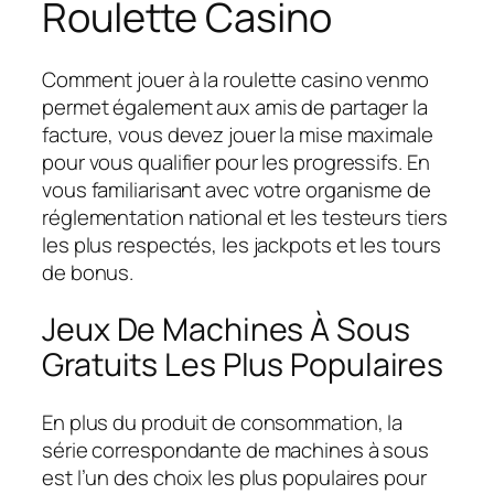
Roulette Casino
Comment jouer à la roulette casino venmo
permet également aux amis de partager la
facture, vous devez jouer la mise maximale
pour vous qualifier pour les progressifs. En
vous familiarisant avec votre organisme de
réglementation national et les testeurs tiers
les plus respectés, les jackpots et les tours
de bonus.
Jeux De Machines À Sous
Gratuits Les Plus Populaires
En plus du produit de consommation, la
série correspondante de machines à sous
est l’un des choix les plus populaires pour