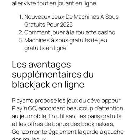
aller vivre tout en jouant en ligne.
Nouveaux Jeux De Machines À Sous
Gratuits Pour 2025
Comment jouer à la roulette casino
Machines à sous gratuits de jeu
gratuits en ligne
Les avantages
supplémentaires du
blackjack en ligne
Playamo propose les jeux du développeur
Play’n GO, accordant beaucoup d’attention
au jeu mobile. En utilisant les paris gratuits
et les offres de bonus des bookmakers,
Gonzo monte également la garde à gauche
des rouleaux.