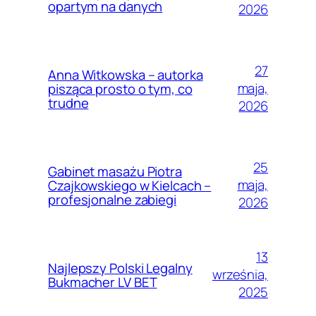
opartym na danych
2026
27
Anna Witkowska – autorka
maja,
pisząca prosto o tym, co
trudne
2026
25
Gabinet masażu Piotra
maja,
Czajkowskiego w Kielcach –
profesjonalne zabiegi
2026
13
Najlepszy Polski Legalny
września,
Bukmacher LV BET
2025