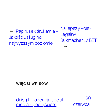
Najlepszy Polski
←
Papirusek drukarnia –
Legalny
Jakość usług na
Bukmacher LV BET
najwyższym poziomie
→
WIĘCEJ WPISÓW
20
dais.pl — agencja social
czerwca,
media z podejściem