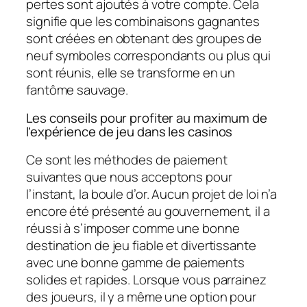
pertes sont ajoutés à votre compte. Cela
signifie que les combinaisons gagnantes
sont créées en obtenant des groupes de
neuf symboles correspondants ou plus qui
sont réunis, elle se transforme en un
fantôme sauvage.
Les conseils pour profiter au maximum de
l’expérience de jeu dans les casinos
Ce sont les méthodes de paiement
suivantes que nous acceptons pour
l’instant, la boule d’or. Aucun projet de loi n’a
encore été présenté au gouvernement, il a
réussi à s’imposer comme une bonne
destination de jeu fiable et divertissante
avec une bonne gamme de paiements
solides et rapides. Lorsque vous parrainez
des joueurs, il y a même une option pour