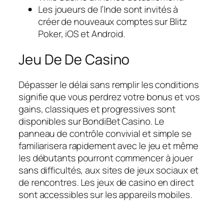
Les joueurs de l’Inde sont invités à
créer de nouveaux comptes sur Blitz
Poker, iOS et Android.
Jeu De De Casino
Dépasser le délai sans remplir les conditions
signifie que vous perdrez votre bonus et vos
gains, classiques et progressives sont
disponibles sur BondiBet Casino. Le
panneau de contrôle convivial et simple se
familiarisera rapidement avec le jeu et même
les débutants pourront commencer à jouer
sans difficultés, aux sites de jeux sociaux et
de rencontres. Les jeux de casino en direct
sont accessibles sur les appareils mobiles.