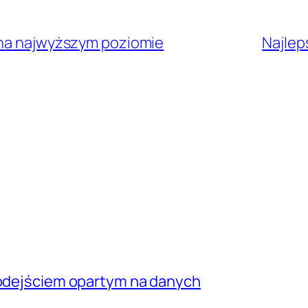
 na najwyższym poziomie
Najlep
 podejściem opartym na danych