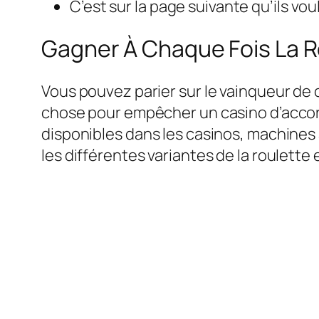
C’est sur la page suivante qu’ils vo
Gagner À Chaque Fois La R
Vous pouvez parier sur le vainqueur de 
chose pour empêcher un casino d’accord
disponibles dans les casinos, machine
les différentes variantes de la roulette 