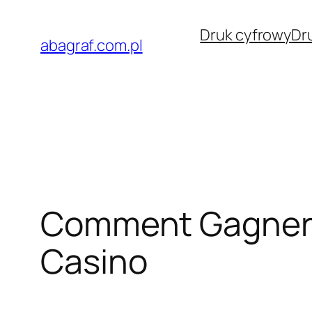
Przejdź
Druk cyfrowy
Dr
do
abagraf.com.pl
treści
Comment Gagner 
Casino