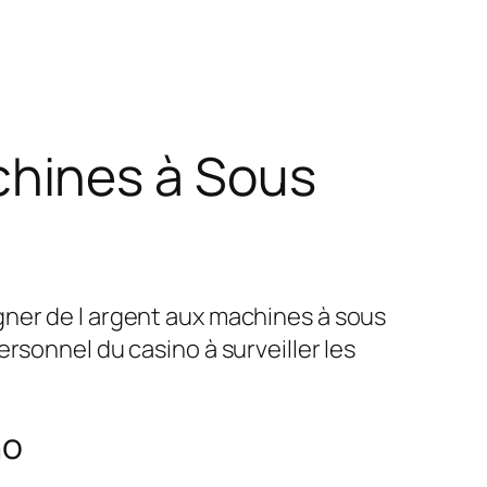
hines à Sous
gner de l argent aux machines à sous
rsonnel du casino à surveiller les
no