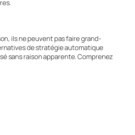
res.
on, ils ne peuvent pas faire grand-
ternatives de stratégie automatique
ensé sans raison apparente. Comprenez