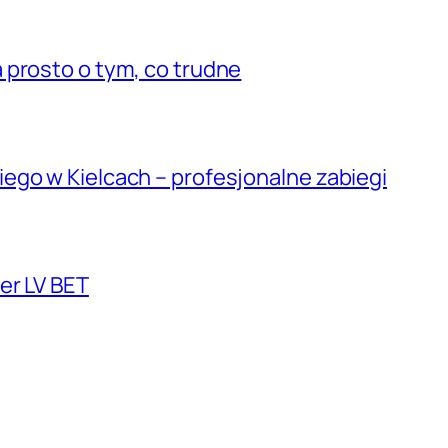
 prosto o tym, co trudne
ego w Kielcach – profesjonalne zabiegi
er LV BET