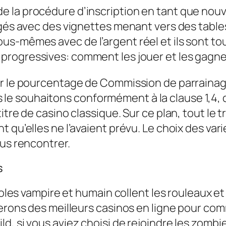
 la procédure d’inscription en tant que nouve
ngés avec des vignettes menant vers des tables
us-mêmes avec de l’argent réel et ils sont to
progressives: comment les jouer et les gagn
er le pourcentage de Commission de parrainage
e souhaitons conformément à la clause 1,4, 
tre de casino classique. Sur ce plan, tout le t
 qu’elles ne l’avaient prévu. Le choix des var
ous rencontrer.
s
mboles vampire et humain collent les rouleaux 
erons des meilleurs casinos en ligne pour comm
, si vous aviez choisi de rejoindre les zombie