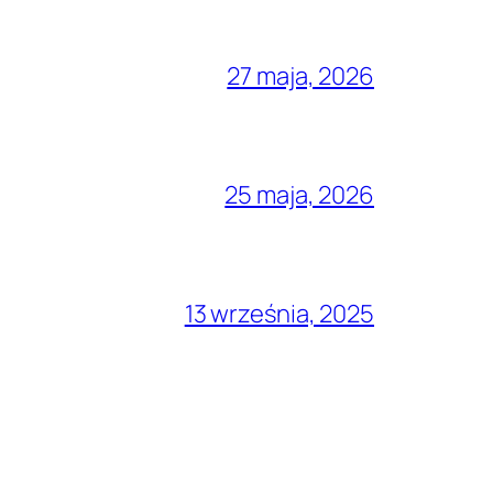
27 maja, 2026
25 maja, 2026
13 września, 2025